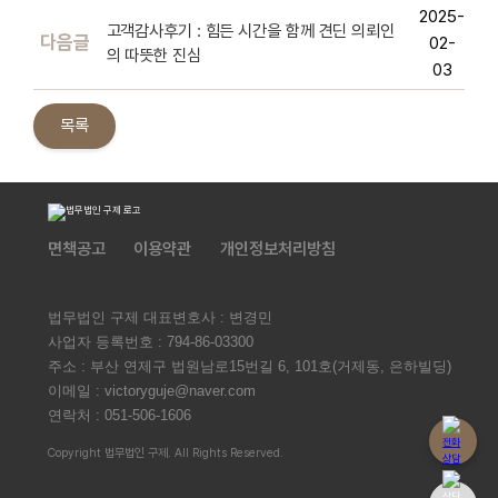
2025-
고객감사후기 : 힘든 시간을 함께 견딘 의뢰인
다음글
02-
의 따뜻한 진심
03
목록
면책공고
이용약관
개인정보처리방침
법무법인 구제 대표변호사 : 변경민
사업자 등록번호 :
794-86-03300
주소 :
부산 연제구 법원남로15번길 6, 101호(거제동, 은하빌딩)
이메일 :
victoryguje@naver.com
연락처 :
051-506-1606
Copyright 법무법인 구제. All Rights Reserved.